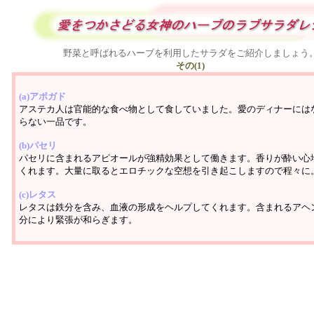
野菜と呼ばれるハーブを利用したサラダをご紹介しましょう
その(1)
(a)アボガド
アステカ人は官能的な食べ物として食していました。愛のディナーには
らない一品です。
(b)パセリ
パセリに含まれるアピオールが強精効果として働きます。香りが酔い心
くれます。大量に取るとエロチックな空想を引き起こしますので程々に
(c)レタス
レタスは鉄分を含み、血液の形成をヘルプしてくれます。含まれるアヘ
分により緊張が和らぎます。