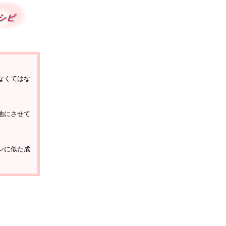
。
なくてはな
地にさせて
。
ンに似た成